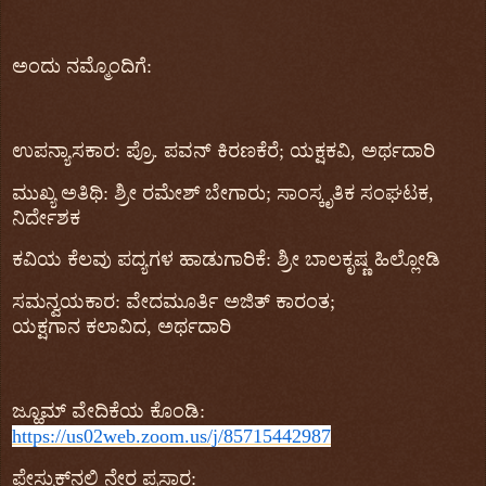
ಅಂದು
ನಮ್ಮೊಂದಿಗೆ
:
ಉಪನ್ಯಾಸಕಾರ
:
ಪ್ರೊ
.
ಪವನ್
‌
ಕಿರಣಕೆರೆ
;
ಯಕ್ಷಕವಿ
,
ಅರ್ಥದಾರಿ
ಮುಖ್ಯ ಅತಿಥಿ
:
ಶ್ರೀ ರಮೇಶ್
‌
ಬೇಗಾರು
;
ಸಾಂಸ್ಕೃತಿಕ ಸಂಘಟಕ
,
ನಿರ್ದೇಶಕ
ಕವಿಯ ಕೆಲವು ಪದ್ಯಗಳ ಹಾಡುಗಾರಿಕೆ: ಶ್ರೀ ಬಾಲಕೃಷ್ಣ ಹಿಲ್ಲೋಡಿ
ಸಮನ್ವಯಕಾರ
:
ವೇದಮೂರ್ತಿ ಅಜಿತ್ ಕಾರಂತ
;
ಯಕ್ಷಗಾನ
ಕಲಾವಿದ
,
ಅರ್ಥದಾರಿ
ಜ್ಹೂಮ್
‌
ವೇದಿಕೆಯ
ಕೊಂಡಿ
:
https://us02web.zoom.us/j/85715442987
ಫೇಸ್ಬುಕ್
ನಲ್ಲಿ
ನೇರ
ಪ್ರಸಾರ
: