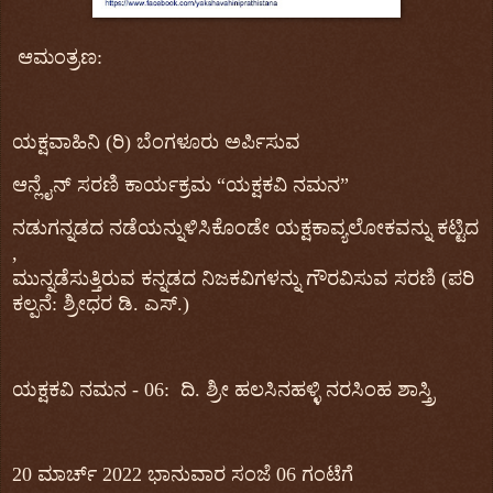
ಆಮಂತ್ರಣ
:
ಯಕ್ಷವಾಹಿನಿ
(
ರಿ
)
ಬೆಂಗಳೂರು ಅರ್ಪಿಸುವ
ಆನ್ಲೈನ್
ಸರಣಿ
‌
ಕಾರ್ಯಕ್ರಮ
“
ಯಕ್ಷಕವಿ
ನಮನ
”
ನಡುಗನ್ನಡದ
ನಡೆಯನ್ನುಳಿಸಿಕೊಂಡೇ
ಯಕ್ಷಕಾವ್ಯಲೋಕವನ್ನು
ಕಟ್ಟಿದ
,
ಮುನ್ನಡೆಸುತ್ತಿರುವ
ಕನ್ನಡದ
ನಿಜಕವಿಗಳನ್ನು
ಗೌರವಿಸುವ
ಸರಣಿ
(
ಪರಿ
ಕಲ್ಪನೆ
:
ಶ್ರೀಧರ
ಡಿ
.
ಎಸ್
.)
ಯಕ್ಷಕವಿ
ನಮನ
- 0
6
:
ದಿ
.
ಶ್ರೀ ಹಲಸಿನಹಳ್ಳಿ ನರಸಿಂಹ ಶಾಸ್ತ್ರಿ
20
ಮಾರ್ಚ್
202
2
ಭಾನು
ವಾರ
ಸಂಜೆ
06
ಗಂಟೆಗೆ