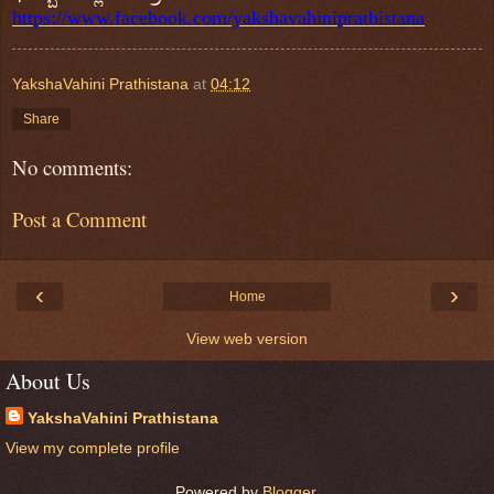
https://www.facebook.com/yakshavahiniprathistana
YakshaVahini Prathistana
at
04:12
Share
No comments:
Post a Comment
‹
›
Home
View web version
About Us
YakshaVahini Prathistana
View my complete profile
Powered by
Blogger
.