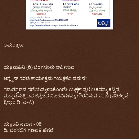
ಆಮಂತ್ರಣ
:
ಯಕ್ಷವಾಹಿನಿ
(
ರಿ
)
ಬೆಂಗಳೂರು ಅರ್ಪಿಸುವ
ಆನ್ಲೈನ್
ಸರಣಿ
‌
ಕಾರ್ಯಕ್ರಮ
“
ಯಕ್ಷಕವಿ
ನಮನ
”
ನಡುಗನ್ನಡದ
ನಡೆಯನ್ನುಳಿಸಿಕೊಂಡೇ
ಯಕ್ಷಕಾವ್ಯಲೋಕವನ್ನು
ಕಟ್ಟಿದ
,
ಮುನ್ನಡೆಸುತ್ತಿರುವ
ಕನ್ನಡದ
ನಿಜಕವಿಗಳನ್ನು
ಗೌರವಿಸುವ
ಸರಣಿ
(
ಪರಿಕಲ್ಪನೆ
:
ಶ್ರೀಧರ
ಡಿ
.
ಎಸ್
.)
ಯಕ್ಷಕವಿ
ನಮನ
- 08:
ದಿ
.
ಬೆಳಸಲಿಗೆ
ಗಣಪತಿ
ಹೆಗಡೆ