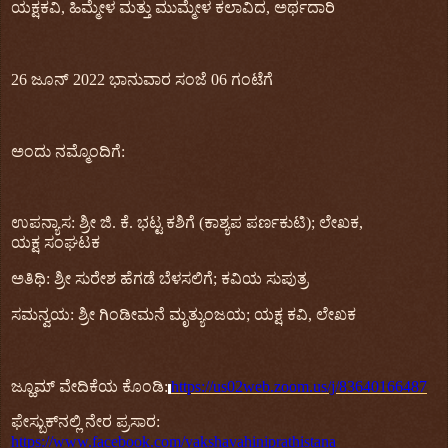
ಯಕ್ಷಕವಿ
,
ಹಿಮ್ಮೇಳ
ಮತ್ತು
ಮುಮ್ಮೇಳ
ಕಲಾವಿದ
,
ಅರ್ಥದಾರಿ
2
6
ಜೂನ್
‌
202
2
ಭಾನು
ವಾರ
ಸಂಜೆ
06
ಗಂಟೆಗೆ
ಅಂದು
ನಮ್ಮೊಂದಿಗೆ
:
ಉಪನ್ಯಾಸ
:
ಶ್ರೀ
ಜಿ
.
ಕೆ
.
ಭಟ್ಟ
ಕ
ಶಿ
ಗೆ
(
ಕಾಶ್ಯಪ
ಪರ್ಣಕುಟಿ
)
;
ಲೇಖಕ
,
ಯಕ್ಷ
ಸಂಘಟಕ
ಅತಿಥಿ
:
ಶ್ರೀ ಸುರೇಶ ಹೆಗಡೆ ಬೆಳಸಲಿಗೆ
;
ಕವಿಯ ಸುಪುತ್ರ
ಸಮನ್ವಯ
:
ಶ್ರೀ
ಗಿಂಡೀಮನೆ
ಮೃತ್ಯುಂಜಯ
;
ಯಕ್ಷ
ಕವಿ
,
ಲೇಖಕ
ಜ್ಹೂಮ್
‌
ವೇದಿಕೆಯ
ಕೊಂಡಿ
:
https://us02web.zoom.us/j/83640166487
ಫೇಸ್ಬುಕ್
ನಲ್ಲಿ
ನೇರ
ಪ್ರಸಾರ
:
https://www.facebook.com/yakshavahiniprathistana