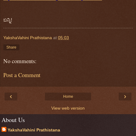
ಬನ್ನಿ
!
YakshaVahini Prathistana
at
05:03
Share
No comments:
Post a Comment
‹
›
Home
View web version
About Us
YakshaVahini Prathistana