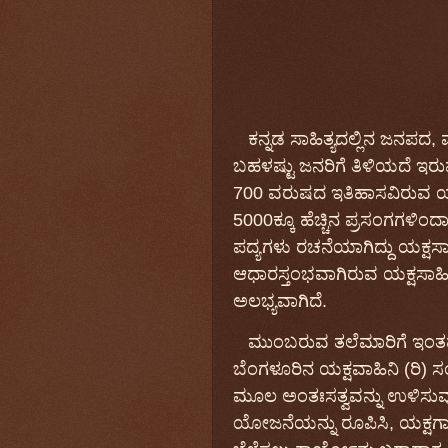
ಕನ್ನಡ
ಸಾಹಿತ್ಯ
ದಲ್ಲಿನ
ಜನಪದ
,
ಬಹಳಷ್ಟು
ಜನರಿಗೆ
ತಿಳಿಯದೆ
ಇರ
700
ವರುಷದ
ಇತಿಹಾಸವಿರುವ
ಯ
5000ಕ್ಕೂ
ಹೆಚ್ಚಿನ
ಪ್ರಸಂಗಗ
ಳಿಂದಾ
ಪದ್ಯಗಳು
ರಚನೆಯಾಗಿ
ದ್ದು ಯಕ್ಷಸ
ಆಧಾರಸ್ತಂಭವಾಗಿರುವ
ಯಕ್ಷಸಾಹಿ
ಅಲಭ್ಯವಾಗಿದೆ.
ಮುಂಬರುವ
ತಲೆಮಾರಿಗೆ
ಇಂತ
ಬೆಂಗಳೂರಿನ
ಯಕ್ಷವಾಹಿನಿ
(
ರಿ
)
ಸ
ಮೂಲ
ಅಂತಃಸತ್ವವನ್ನು
ಉಳಿಸುವು
ಯೋಜನೆಯನ್ನು
ರೂಪಿಸಿ
,
ಯಕ್ಷಗ