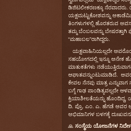
ಡಿಜಿಟಲೀಕರಣಕ್ಕೂ
ನೆರವಾದರು
.
ಯಕ್ಷಮಟ್ಟುಕೋಶವನ್ನು
ಅಕಾಡೆ
ತಿಂಗಳುಗಳಲ್ಲಿ
ಹೊರತರುವ
ಅವಸರ
ತಮ್ಮ ಬೆಂಬಲವನ್ನು ಬೇಷರತ್ತಾಗಿ 
“ಮಹಾಬಲ”ರಾಗಿದ್ದರು.
ಯಕ್ಷವಾಹಿನಿಯಲ್ಲದೇ
ಅವರೊಂ
ಸಹಯೋಗದಲ್ಲಿ
ಇನ್ನೂ
ಅನೇಕ
ಹ
ಮಾತುಕತೆಗಳು
ನಡೆಯುತ್ತಿರುವಾ
ಆಘಾತವನ್ನುಂಟುಮಾಡಿದೆ
.
ಅವ
ಕೇವಲ
ನೆನಪು
ಮಾತ್ರ
ಎನ್ನುವಾಗ
ಬಗ್ಗೆ
ಗಾಢ
ಪಾಂಡಿತ್ಯವಲ್ಲದೇ
ಆಳವ
ಕ್ರಿಯಾಶೀಲತೆಯನ್ನು
ಹೊಂದಿದ್ದ,
ಯ
ದಿ. ಪ್ರೊ. ಎಂ
.
ಎ
.
ಹೆಗಡೆ
ಅವರ
ಆ
ಅಭಿಮಾನಿಗಳ
ಬಳಗಕ್ಕೆ
ದುಃಖ
ವನ್ನ
🙏
ಸಂಸ್ಥೆಯ ಯೋಜನೆಗಳ ನಿರ್