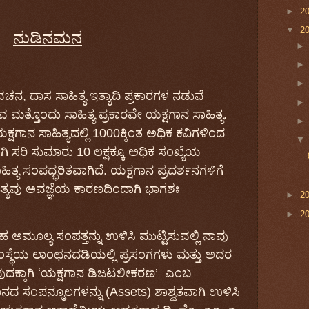
►
2
▼
2
ನುಡಿನಮನ
ವಚನ
,
ದಾಸ
ಸಾಹಿತ್ಯ
ಇತ್ಯಾದಿ ಪ್ರಕಾರಗಳ ನಡುವೆ
ುವ
ಮತ್ತೊಂದು
ಸಾಹಿತ್ಯ
ಪ್ರಕಾರವೇ
ಯಕ್ಷಗಾನ
ಸಾಹಿತ್ಯ
.
ಕ್ಷಗಾನ
ಸಾಹಿತ್ಯದಲ್ಲಿ
1000ಕ್ಕಿಂತ ಅಧಿಕ
ಕವಿಗ
ಳಿಂದ
ಗಿ
ಸರಿ
ಸುಮಾರು
10
ಲಕ್ಷಕ್ಕೂ
ಅಧಿಕ
ಸಂಖ್ಯೆಯ
ಾಹಿತ್ಯ ಸಂಪದ್ಭರಿತವಾಗಿದೆ.
ಯಕ್ಷಗಾನ
ಪ್ರದರ್ಶನಗಳಿಗೆ
ತ್ಯವು
ಅವಜ್ಞೆಯ
ಕಾರಣದಿಂದಾಗಿ
ಭಾಗಶಃ
►
2
►
2
ಹ
ಅಮೂಲ್ಯ
ಸಂಪತ್ತನ್ನು
ಉಳಿಸಿ
ಮುಟ್ಟಿಸುವಲ್ಲಿ
ನಾವು
ಂಸ್ಥೆಯ
ಲಾಂಛನದಡಿಯಲ್ಲಿ
ಪ್ರಸಂಗಗಳು
ಮತ್ತು
ಅದರ
ದಕ್ಕಾಗಿ
ʻ
ಯಕ್ಷಗಾನ
ಡಿಜಟಲೀಕರಣ
’
ಎಂಬ
ಾನದ
ಸಂಪನ್ಮೂಲಗಳನ್ನು
(Assets)
ಶಾಶ್ವತವಾಗಿ
ಉಳಿಸಿ