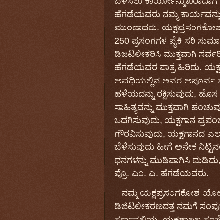
ಬೆಳೆಸ
ಲು ಕಾರ್ಯೋನ್ಮುಖರಾದಾಗ
ಹೆಗಡೆಯವರು
ನಮ್ಮ
ಕಾರ್ಯವನ್ನ
ಮುಂದಾದರು
.
ಯಕ್ಷಪ್ರಸಂಗಕೋ
250
ಪ್ರಸಂಗಗಳ
ಪೈಕಿ
ಸರಿ ಸುಮಾ
ಡಿಜಟಲೀಕರಿಸಿ
ಮುಕ್ತವಾಗಿ
ಸರ್ವ
ಹೆಗಡೆಯವರ
ಪಾತ್ರ
ಹಿರಿದು
.
ಯಕ್
ಅವಧಿಯಲ್ಲಿನ ಅವರ ಅಪೂರ್ವ ಸಾ
ಹಳೆಯದನ್ನು
ರಕ್ಷಿಸುವುದು
,
ಹೊಸ
ಸಾಹಿತ್ಯವನ್ನು
ಮುಕ್ತವಾಗಿ
ಹಂಚುವ
ಒದಗಿಸುವುದು
,
ಯಕ್ಷಗಾನ
ಪ್ರಪ
ಗೌರವಿಸುವುದು
,
ಯಕ್ಷಗಾನದ
ಎಲ್
ಬೆಳೆಸುವುದು ಹೀಗೆ
ಅನೇಕ
ನಿಟ್ಟಿನಲ
ಧನಗಳನ್ನು
ಮುಡಿಪಾಗಿಸಿ
ದುಡಿದು
ಪ್ರೊ. ಎಂ.‌
ಎ
.
ಹೆಗಡೆಯವರು
.
ನಮ್ಮ ಯಕ್ಷಪ್ರಸಂಗಕೋಶ ಯೋಜ
ಡಿಜಿಟಲೀಕರಣದತ್ತ
ನಮಗೆ
ಸಂಪೂ
ಸ್ವರ್ಣವಲ್ಲಿಯ
ಯಕ್ಷಶಾಲ್ಮಲ
ಸಂಸ್