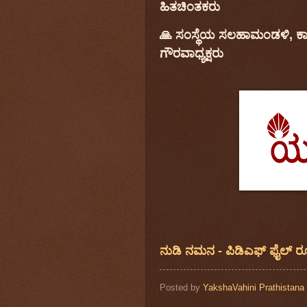
ಹಿತಚಿಂತಕರು
🙏
ಸಂಸ್ಥೆಯ ಸಲಹಾಮಂಡಳಿ, ಕಾರ್
ಗೌರವಾಧ್ಯಕ್ಷರು
ನುಡಿ ನಮನ - ಪಿಡಿ‍ಎಫ್‌ ಫೈಲ್‌ ರ
Posted by
YakshaVahini Prathistana