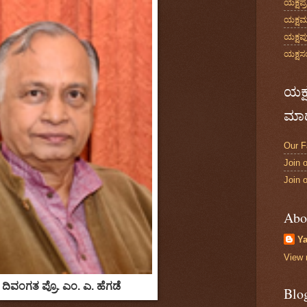
ಯಕ್ಷಪ್
ಯಕ್ಷಮ
ಯಕ್ಷಪ
ಯಕ್ಷ
ಯಕ್
ಮಾಧ
Our 
Join 
Join 
Abo
Ya
View 
ದಿವಂಗತ ಪ್ರೊ. ಎಂ. ಎ. ಹೆಗಡೆ
Blo