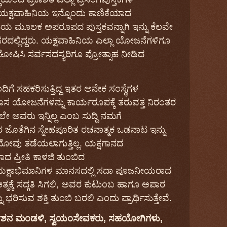
ಯಕ್ಷವಾಹಿನಿಯ
ಇನ್ನೊಂದು
ಕಾಣಿಕೆಯಾದ
ಮಿಯ
ಮೂಲಕ
ಅಪರೂಪದ
ಪುಸ್ತಕವನ್ನಾಗಿ
ಇನ್ನು
ಕೆಲವೇ
ದಲ್ಲಿದ್ದರು
. ಯಕ್ಷವಾಹಿನಿಯ ಎಲ್ಲಾ ಯೋಜನೆಗಳಿಗೂ
ಘೋಷಿಸಿ ಸರ್ವಸದಸ್ಯರಿಗೂ ಪ್ರೋತ್ಸಾಹ ನೀಡಿದ
ದಿಗೆ
ಸಹಕರಿಸುತ್ತಿದ್ದ
ಇತರ
ಅನೇಕ
ಸಂಸ್ಥೆಗಳ
ೊಸ
ಯೋಜನೆಗಳನ್ನು
ಕಾರ್ಯರೂಪಕ್ಕೆ ತರುವತ್ತ ನಿರಂತರ
ಗಲೇ
ಅವರು
ಇನ್ನಿಲ್ಲ
ಎಂಬ
ಸುದ್ದಿ
ನಮಗೆ
ರ
ಜೊತೆಗಿನ
ಸ್ನೇಹಪೂರಿತ
ರಚನಾತ್ಮಕ
ಒಡನಾಟ
ಇನ್ನು
ನೋವು
ತಡೆಯಲಾಗುತ್ತಿಲ್ಲ
.
ಯಕ್ಷಗಾನದ
ಾದ
ಪ್ರೀತಿ
ಕಾಳಜಿ ತುಂಬಿದ
ಕ್ಷಾಭಿಮಾನಿಗಳ ಮಾನಸದಲ್ಲಿ ಸದಾ ಪೂಜನೀಯರಾದ
ತ್ಮಕ್ಕೆ
ಸದ್ಗತಿ ಸಿಗಲಿ
,
ಅವರ
ಕುಟುಂಬ
ಹಾಗೂ
ಅಪಾರ
ು
ಭರಿಸುವ
ಶಕ್ತಿ ತುಂಬಿ ಬರಲಿ ಎಂದು
ಪ್ರಾರ್ಥಿಸುತ್ತೇವೆ
.
ದೇಶನ ಮಂಡಳಿ, ಸ್ವಯಂಸೇವಕರು, ಸಹಯೋಗಿಗಳು,