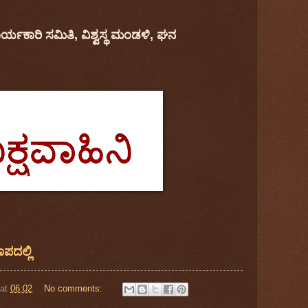
ಯಕಾರಿ ಸಮಿತಿ, ವಿಶ್ವಸ್ಥ ಮಂಡಳಿ, ಘನ
ೂಪದಲ್ಲಿ
at
06:02
No comments: