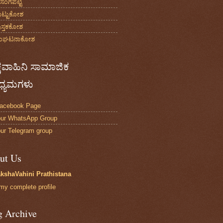
ರಸಂಗಪಟ್ಟಿ
ಟ್ಟುಕೋಶ
ುಸ್ತಕಕೋಶ
ಸಂಘಟನಾಕೋಶ
ಷವಾಹಿನಿ ಸಾಮಾಜಿಕ
್ಯಮಗಳು
Facebook Page
our WhatsApp Group
our Telegram group
ut Us
kshaVahini Prathistana
my complete profile
g Archive