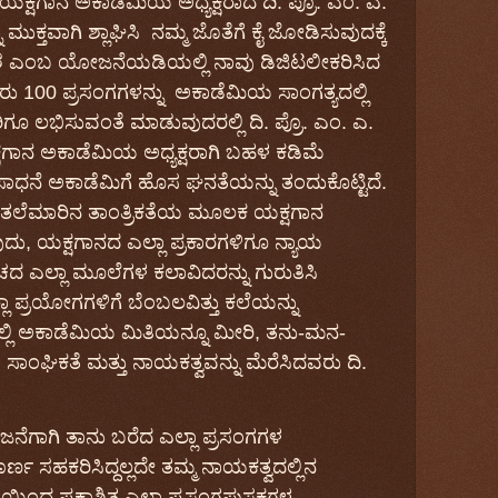
ಯಕ್ಷಗಾನ
ಅಕಾ
ಡೆ
ಮಿಯ
ಅಧ್ಯಕ್ಷರಾದ
ದಿ
. ಪ್ರೊ.
ಎಂ
.
ಎ
.
ು
ಮುಕ್ತವಾಗಿ
ಶ್ಲಾಘಿಸಿ
ನಮ್ಮ
ಜೊತೆಗೆ
ಕೈ
ಜೋಡಿಸುವುದಕ್ಕೆ
ಶ
ಎಂಬ
ಯೋಜನೆಯಡಿಯಲ್ಲಿ
ನಾವು
ಡಿಜಿಟಲೀಕರಿಸಿದ
ರು
100
ಪ್ರಸಂಗಗಳನ್ನು
ಅಕಾಡೆಮಿಯ
ಸಾಂಗತ್ಯದಲ್ಲಿ
ರಿಗೂ
ಲಭಿಸುವಂತೆ
ಮಾಡುವುದರಲ್ಲಿ
ದಿ
. ಪ್ರೊ. ಎಂ.‌
ಎ
.
ಷಗಾನ
ಅಕಾಡೆಮಿಯ
ಅಧ್ಯಕ್ಷರಾಗಿ
ಬಹಳ ಕಡಿಮೆ
ಧನೆ ಅಕಾಡೆಮಿಗೆ ಹೊಸ ಘನತೆಯನ್ನು ತಂದುಕೊಟ್ಟಿದೆ.
ತಲೆಮಾರಿನ
ತಾಂತ್ರಿಕತೆಯ
ಮೂಲಕ
ಯಕ್ಷಗಾನ
ುದು
,
ಯಕ್ಷಗಾನದ
ಎಲ್ಲಾ
ಪ್ರಕಾರಗಳಿಗೂ
ನ್ಯಾಯ
ಂಚದ
ಎಲ್ಲಾ
ಮೂಲೆಗಳ
ಕಲಾವಿದರನ್ನು
ಗುರುತಿಸಿ
ಲಾ
ಪ್ರಯೋಗಗಳಿಗೆ
ಬೆಂಬಲವಿತ್ತು
ಕಲೆಯನ್ನು
್ಲಿ
ಅಕಾಡೆಮಿಯ
ಮಿತಿಯನ್ನೂ
ಮೀರಿ
,
ತನು-ಮನ-
,
ಸಾಂಘಿಕತೆ
ಮತ್ತು
ನಾಯಕತ್ವವನ್ನು
ಮೆರೆಸಿದ
ವರು
ದಿ
.
ನೆಗಾಗಿ ತಾನು
ಬರೆದ
ಎಲ್ಲಾ
ಪ್ರಸಂಗಗಳ
ರ್ಣ
ಸಹಕರಿಸಿದ್ದಲ್ಲದೇ
ತಮ್ಮ
ನಾಯಕತ್ವದಲ್ಲಿನ
ಥೆಯಿಂದ
ಪ್ರಕಾಶಿತ
ಎಲ್ಲಾ
ಪ್ರಸಂಗಪುಸ್ತಕಗಳ