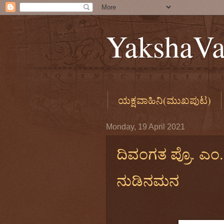
YakshaVa
ಯಕ್ಷವಾಹಿನಿ(ಮುಖಪುಟ)
ಯಕ್ಷಪ್ರಸಂಗಯಾದಿ
ಯಕ್
Monday, 19 April 2021
ದಿವಂಗತ ಪ್ರೊ. ಎಂ
ನುಡಿನಮನ