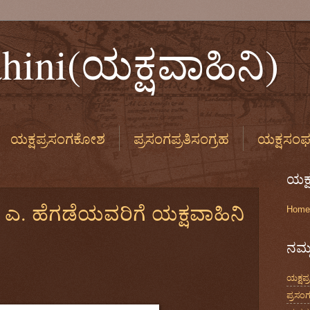
hini(ಯಕ್ಷವಾಹಿನಿ)
ಯಕ್ಷಪ್ರಸಂಗಕೋಶ
ಪ್ರಸಂಗಪ್ರತಿಸಂಗ್ರಹ
ಯಕ್ಷಸಂ
ಷಪುಸ್ತಕಯಾದಿ
ಯಕ್ಷಛಂದಸ್ಸುಯಾದಿ
ಯಕ್ಷಮಟ್ಟುಕೋ
ಯಕ್
. ಎ. ಹೆಗಡೆಯವರಿಗೆ ಯಕ್ಷವಾಹಿನಿ
Home
ನಮ್
ಯಕ್ಷಪ
ಪ್ರಸಂಗ