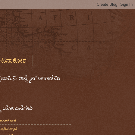
ಘಟನಾಕೋಶ
ಶ
ಷವಾಹಿನಿ ಆನ್ಲೈನ್‌ ಅಕಾಡೆಮಿ
ಮ ಯೋಜನೆಗಳು
್ರಸಂಗಕೋಶ
ಪ್ರತಿಸಂಗ್ರಹ